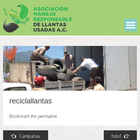
reciclallantas
Bookmark the
permalink
.
Post
Campañas
foto1