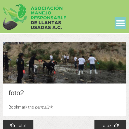
foto2
Bookmark the
permalink
.
Post
foto1
foto3